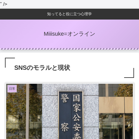
" />
知ってると役に立つ心理学
Miiisuke=オンライン
SNSのモラルと現状
日常