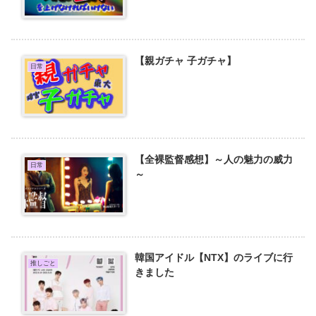
【親ガチャ 子ガチャ】
日常
【全裸監督感想】～人の魅力の威力
日常
～
韓国アイドル【NTX】のライブに行
推しごと
きました