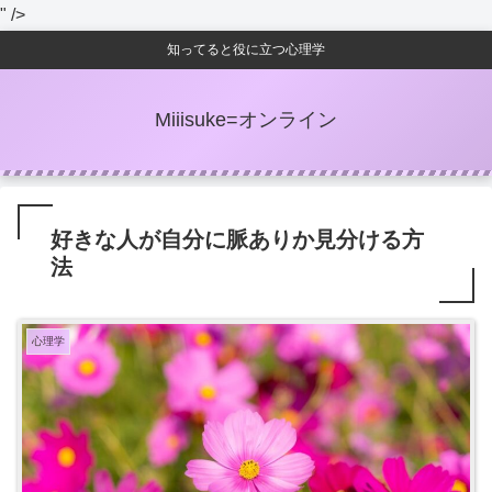
" />
知ってると役に立つ心理学
Miiisuke=オンライン
好きな人が自分に脈ありか見分ける方
法
心理学