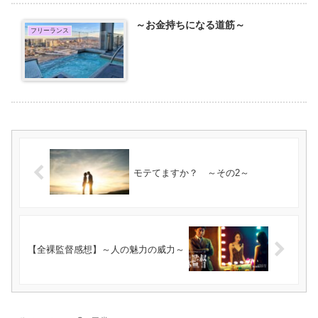
～お金持ちになる道筋～
フリーランス
モテてますか？ ～その2～
【全裸監督感想】～人の魅力の威力～